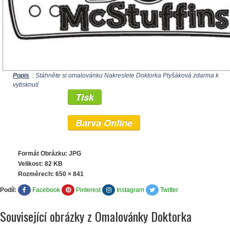
Popis
: Stáhněte si omalovánku Nakreslete Doktorka Plyšáková zdarma k
vytisknutí
Tisk
Barva Online
Formát Obrázku: JPG
Velikost: 82 KB
Rozměrech:
650 × 841
Podíl:
Facebook
Pinterest
Instagram
Twitter
Související obrázky z Omalovánky Doktorka