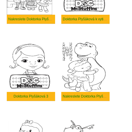
Nakreslete Doktorka Plyšáková snadný
Doktorka Plyšáková k vytisknutí zdarma
Doktorka Plyšáková 3
Nakreslete Doktorka Plyšáková základní