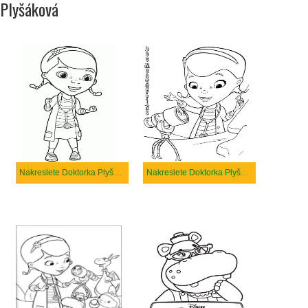
Plyšáková
Nakreslete Doktorka Plyšáková velmi snadný
Nakreslete Doktorka Plyšáková velmi základní