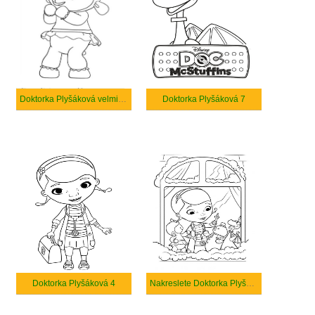
Doktorka Plyšáková velmi základní
Doktorka Plyšáková 7
Doktorka Plyšáková 4
Nakreslete Doktorka Plyšáková k vytisknutí