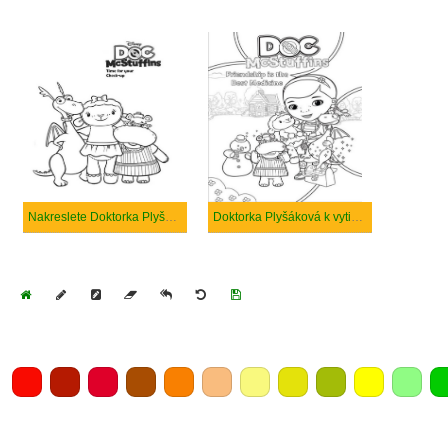
Nakreslete Doktorka Plyšáková velmi prostý
Doktorka Plyšáková k vytisknutí
Home
Draw
Pencil
Eraser
Undo
Clear
Save