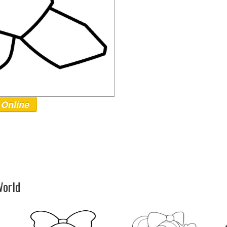
 Online
World