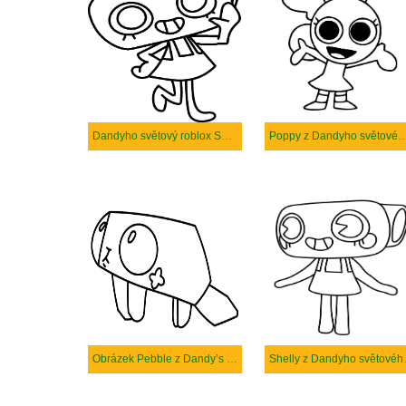
Dandyho světový roblox Shelly
Poppy z Dandyho světovéh
Obrázek Pebble z Dandy’s world roblox
Shelly z