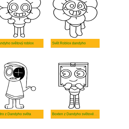
ndyho světový roblox
Svět Roblox dandyho
tro z Dandyho světa
Boxten z Dandyho světového robloxu