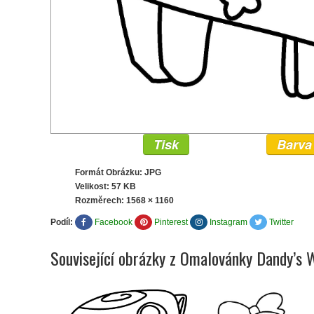
Tisk
Barva
Formát Obrázku: JPG
Velikost: 57 KB
Rozměrech:
1568 × 1160
Podíl:
Facebook
Pinterest
Instagram
Twitter
Související obrázky z Omalovánky Dandy’s 