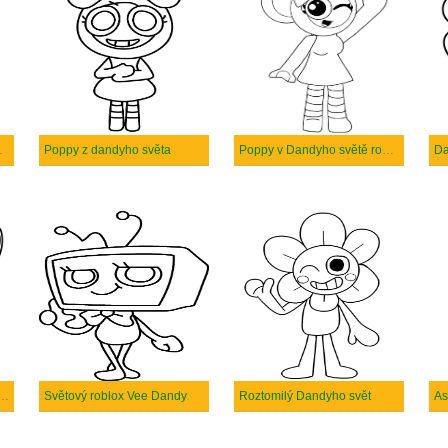
o robloxu
Poppy z dandyho světa
Poppy v Dandyho světě roblox
Da
 Dandyho světového robloxu
Světový roblox Vee Dandy
Roztomilý Dandyho svět
As