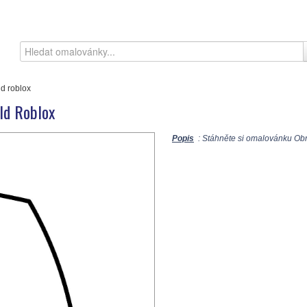
d roblox
ld Roblox
Popis
: Stáhněte si omalovánku Obr