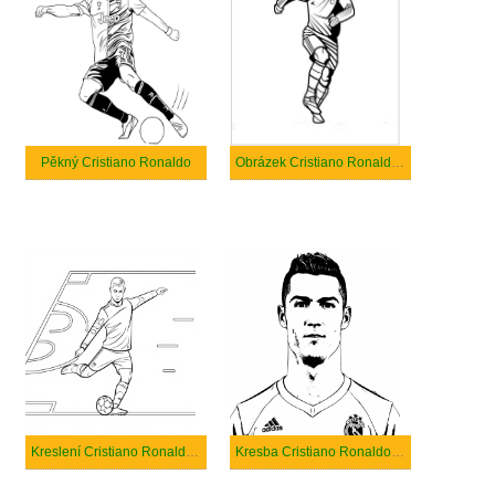
Pěkný Cristiano Ronaldo
Obrázek Cristiano Ronaldo Běh
Kreslení Cristiano Ronaldo je úžasné zdarma
Kresba Cristiano Ronaldo zdarma