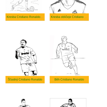
Kresba Cristiano Ronaldo je úžasná
Kresba obličeje Cristiano Ronaldo
Šťastný Cristiano Ronaldo
Běh Cristiano Ronaldo