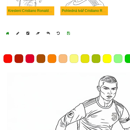
Kreslení Cristiano Ronaldo je skvělé
Pohledná tvář Cristiano Ronaldo
Home
Draw
Pencil
Eraser
Undo
Clear
Save