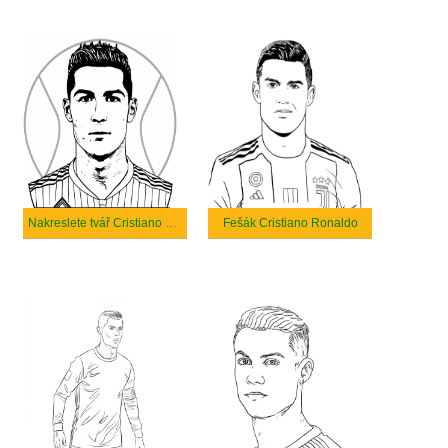
Nakreslete tvář Cristiano Ronaldo
Fešák Cristiano Ronaldo