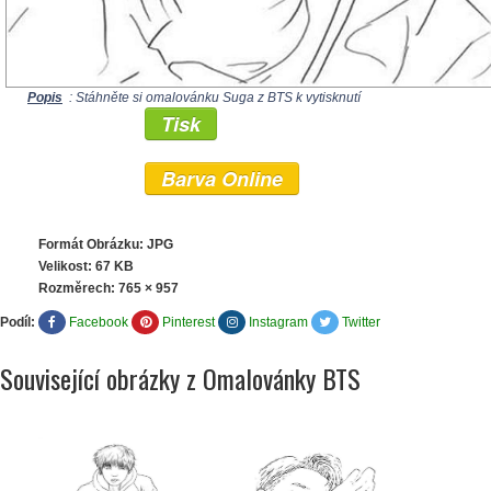
Popis
: Stáhněte si omalovánku Suga z BTS k vytisknutí
Tisk
Barva Online
Formát Obrázku: JPG
Velikost: 67 KB
Rozměrech:
765 × 957
Podíl:
Facebook
Pinterest
Instagram
Twitter
Související obrázky z Omalovánky BTS