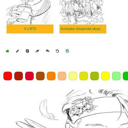
V z BTS
Korejská chlapecká skupina BTS
Home
Draw
Pencil
Eraser
Undo
Clear
Save