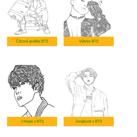
Čárová grafika BTS
Výkres BTS
J-Hope z BTS
Jungkook z BTS