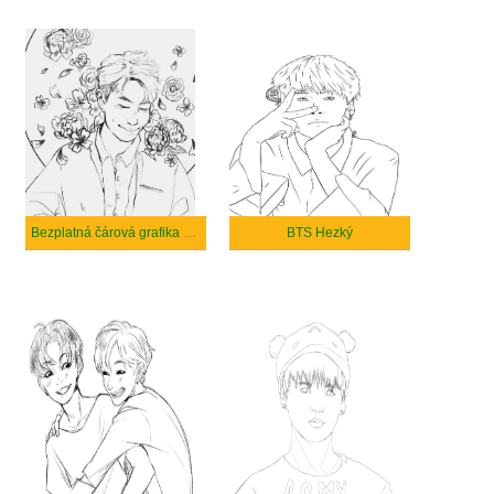
Bezplatná čárová grafika BTS
BTS Hezký