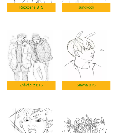
Rozkošné BTS
Jungkook
Zpěváci z BTS
Slavná BTS