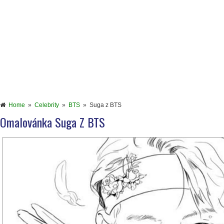
Home
»
Celebrity
»
BTS
»
Suga z BTS
Omalovánka Suga Z BTS