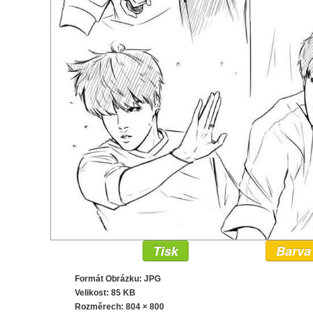
Tisk
Barva
Formát Obrázku: JPG
Velikost: 85 KB
Rozměrech:
804 × 800