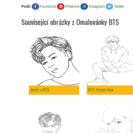
Podíl:
Facebook
Pinterest
Instagram
Twitter
Související obrázky z Omalovánky BTS
Jimin v BTS
BTS Hezký kluk