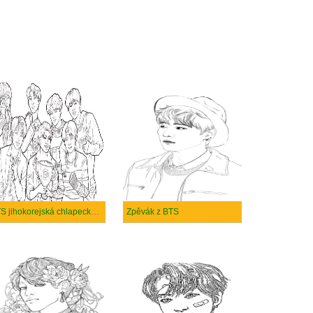
BTS jihokorejská chlapecká skupina
Zpěvák z BTS