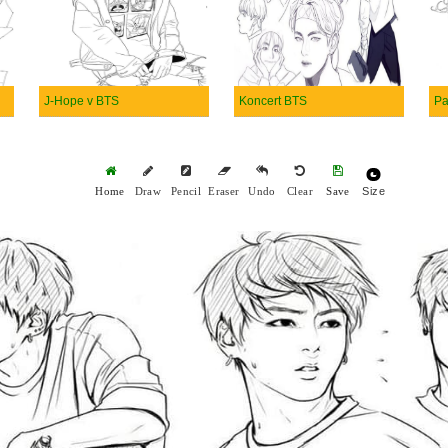
J-Hope v BTS
Koncert BTS
Pa
Size
Home
Draw
Pencil
Eraser
Undo
Clear
Save