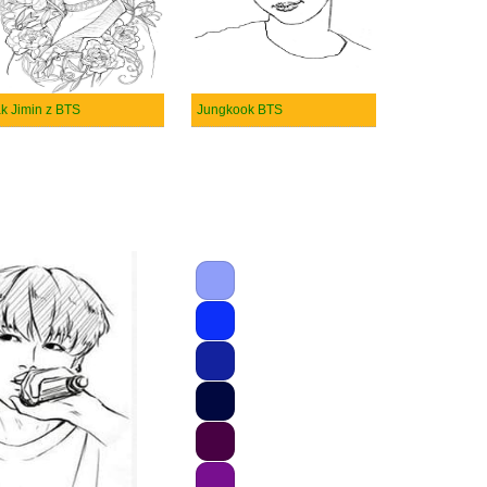
k Jimin z BTS
Jungkook BTS