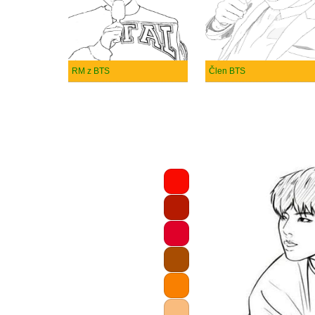
RM z BTS
Člen BTS