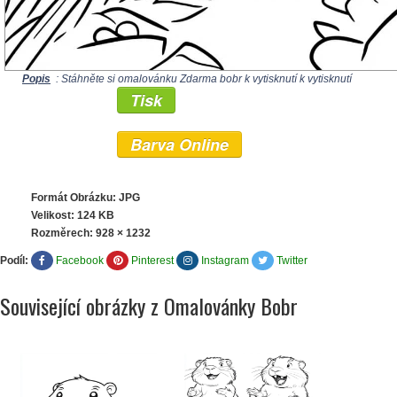
Popis
: Stáhněte si omalovánku Zdarma bobr k vytisknutí k vytisknutí
Tisk
Barva Online
Formát Obrázku: JPG
Velikost: 124 KB
Rozměrech:
928 × 1232
Podíl:
Facebook
Pinterest
Instagram
Twitter
Související obrázky z Omalovánky Bobr