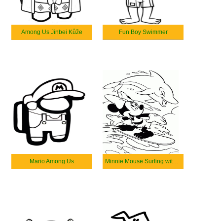
Among Us Jinbei Kůže
Fun Boy Swimmer
Mario Among Us
Minnie Mouse Surfing with Dolphin Swimming