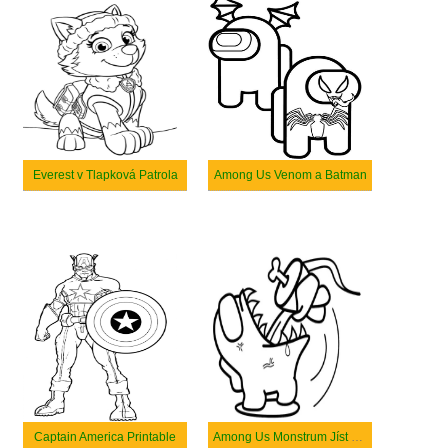
Everest v Tlapková Patrola
Among Us Venom a Batman
Captain America Printable
Among Us Monstrum Jíst Mrtvoly