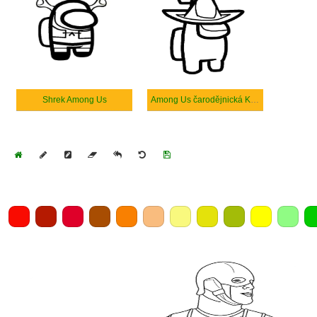
Shrek Among Us
Among Us čarodějnická Kůže
Home
Draw
Pencil
Eraser
Undo
Clear
Save