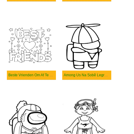
Beste Vrienden Om Af Te Drukken
Among Us Na Sobě Legrační Klobouk