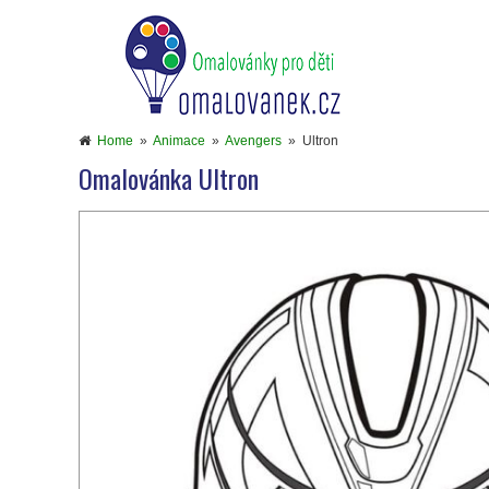
Home
»
Animace
»
Avengers
»
Ultron
Omalovánka Ultron