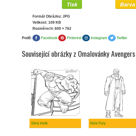
Tisk
Barva
Formát Obrázku: JPG
Velikost: 109 KB
Rozměrech:
600 × 762
Podíl:
Facebook
Pinterest
Instagram
Twitter
Související obrázky z Omalovánky Avengers
Silný Hulk
Nick Fury