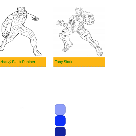
zbarvý Black Panther
Tony Stark