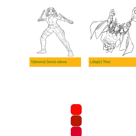
Výkonná černá vdova
Létající Thor