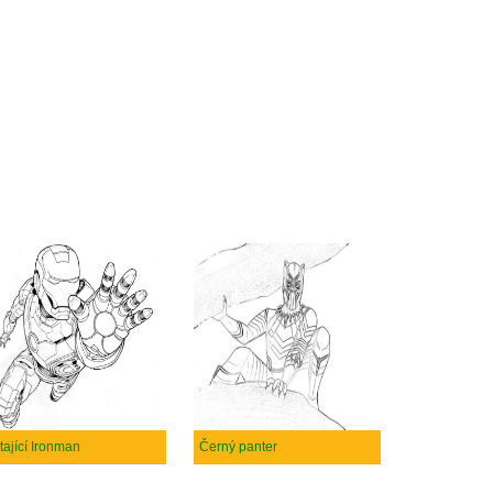
tající Ironman
Černý panter