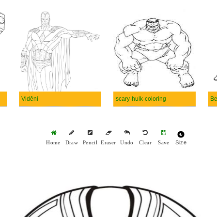
Vidění
scary-hulk-coloring
Be
Size
Home
Draw
Pencil
Eraser
Undo
Clear
Save