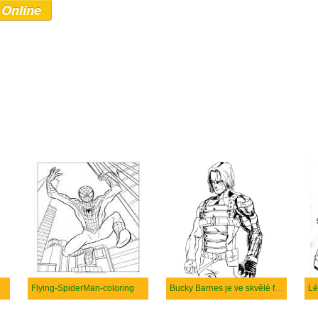
 Online
Flying-SpiderMan-coloring
Bucky Barnes je ve skvělé formě.
Lé