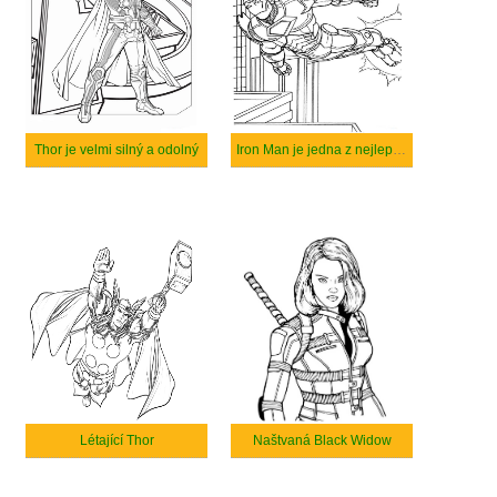
Thor je velmi silný a odolný
Iron Man je jedna z nejlepších marvelovských postav.
Létající Thor
Naštvaná Black Widow