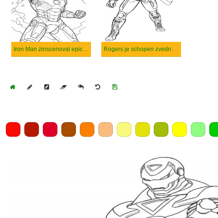
Iron Man zinscenoval epickou explozi.
Rogers je schopen zvednout 5 tun a uběhnout míle za minutu.
Home
Draw
Pencil
Eraser
Undo
Clear
Save