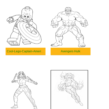
Cool-Lego-Captain-America-coloring
Avengers Hulk