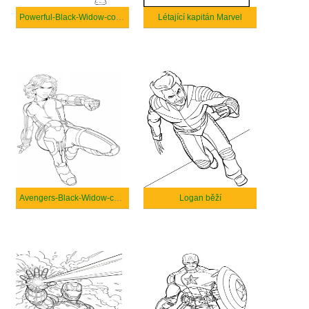
Powerful-Black-Widow-coloring
Létající kapitán Marvel
Avengers-Black-Widow-coloring
Logan běží