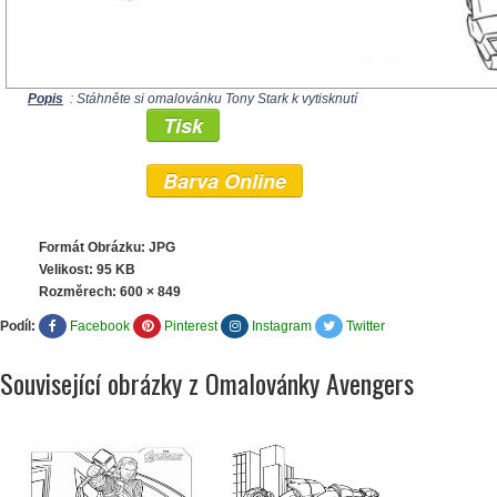
Popis
: Stáhněte si omalovánku Tony Stark k vytisknutí
Tisk
Barva Online
Formát Obrázku: JPG
Velikost: 95 KB
Rozměrech:
600 × 849
Podíl:
Facebook
Pinterest
Instagram
Twitter
Související obrázky z Omalovánky Avengers