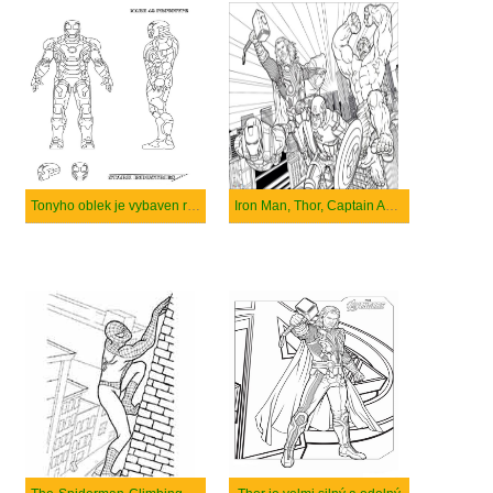
Tonyho oblek je vybaven různými zbraněmi pulzní pistolí, raketami, lasery.
Iron Man, Thor, Captain America a Hulk zachraňují město.