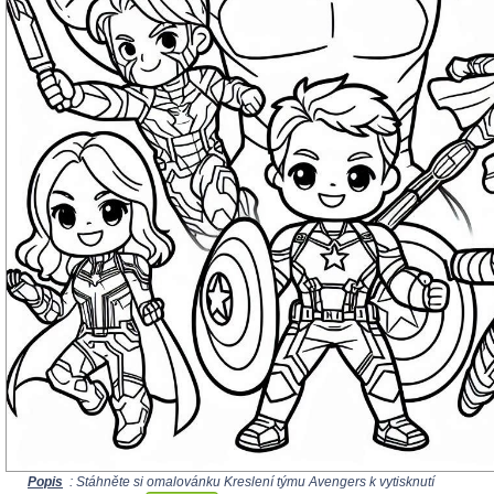
Popis
: Stáhněte si omalovánku Kreslení týmu Avengers k vytisknutí