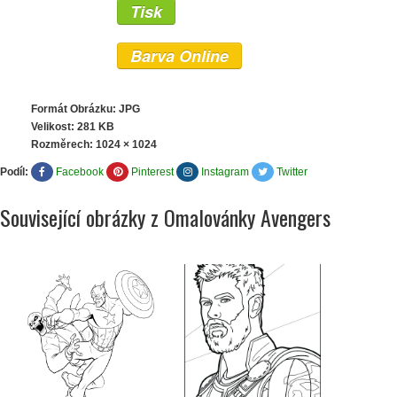
Tisk
Barva Online
Formát Obrázku: JPG
Velikost: 281 KB
Rozměrech:
1024 × 1024
Podíl:
Facebook
Pinterest
Instagram
Twitter
Související obrázky z Omalovánky Avengers