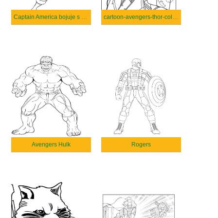
Captain America bojuje s Lebkou.
cartoon-avengers-thor-coloring
Avengers Hulk
Rogers