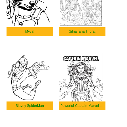
Mýval
Silná rána Thora.
Slavny SpiderMan
Powerful-Captain-Marvel-coloring