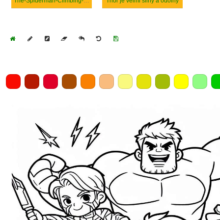
The-Spiderman-Climbing-the-Wall-coloring
Thor je velmi silný a odolný
Home
Draw
Pencil
Eraser
Undo
Clear
Save