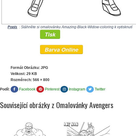
Popis
: Stáhněte si omalovánku Amazing-Black-Widow-coloring k vytisknutí
Tisk
Barva Online
Formát Obrázku: JPG
Velikost: 29 KB
Rozměrech:
566 × 800
Podíl:
Facebook
Pinterest
Instagram
Twitter
Související obrázky z Omalovánky Avengers