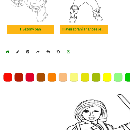
Hvězdný pán
Hlavní zbraní Thanose je rukavice nekonečna
Home
Draw
Pencil
Eraser
Undo
Clear
Save