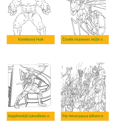
Komiksový Hulk
Člověk mravenec může ovládat mravence.
Nejpřesnější lukostřelec na planetě
Pár minut pauza během bitvy.