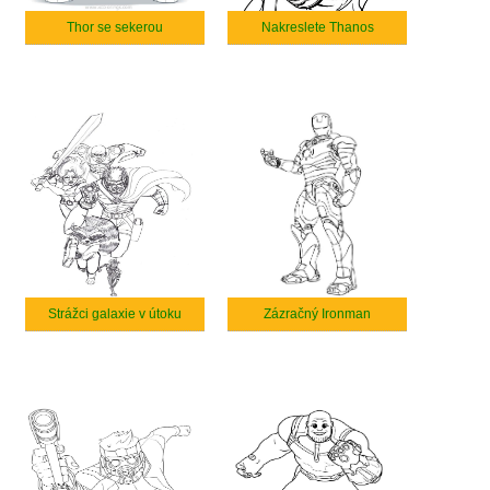
Thor se sekerou
Nakreslete Thanos
Strážci galaxie v útoku
Zázračný Ironman