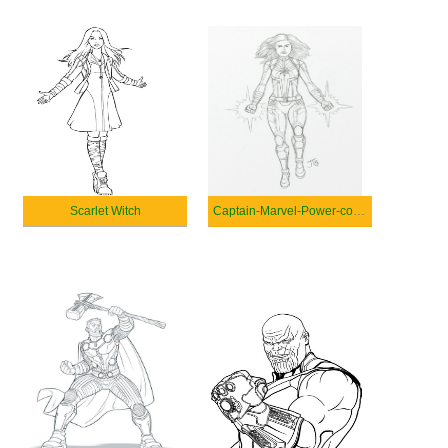
Scarlet Witch
Captain-Marvel-Power-coloring