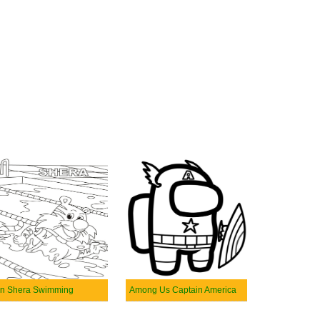
n Shera Swimming
Among Us Captain America