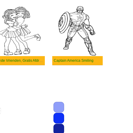
Beste Vrienden, Gratis Afdrukbaar
Captain America Smiling