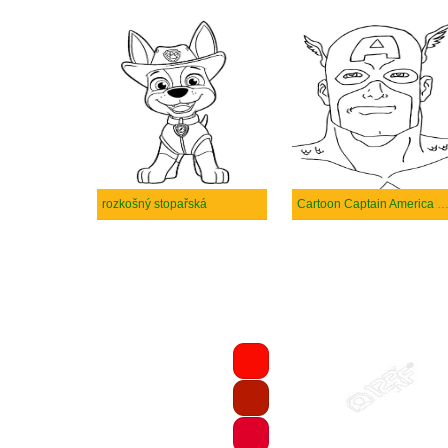
rozkošný stopařská
Cartoon Captain America H