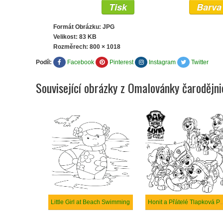
Tisk
Barva
Formát Obrázku: JPG
Velikost: 83 KB
Rozměrech:
800 × 1018
Podíl:
Facebook
Pinterest
Instagram
Twitter
Související obrázky z Omalovánky čarodějni
Little Girl at Beach Swimming
Honit a Přátelé 