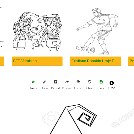
ead
BFF Afdrukken
Cristiano Ronaldo Hraje Fotbal
Size
Home
Draw
Pencil
Eraser
Undo
Clear
Save