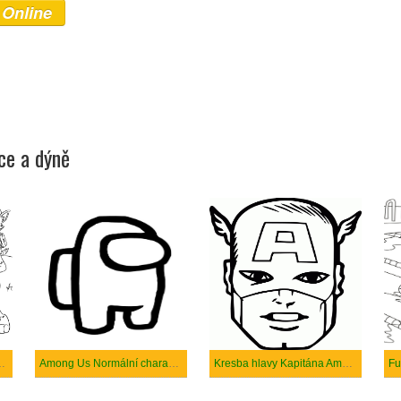
 Online
ce a dýně
Tlapková Patrola
Among Us Normální charakter
Kresba hlavy Kapitána Ameriky
Fu