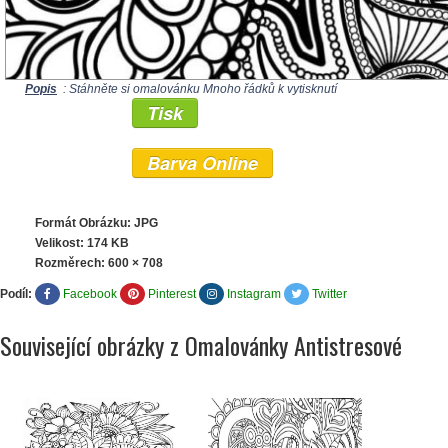
Popis
: Stáhněte si omalovánku Mnoho řádků k vytisknutí
Tisk
Barva Online
Formát Obrázku: JPG
Velikost: 174 KB
Rozměrech:
600 × 708
Podíl:
Facebook
Pinterest
Instagram
Twitter
Související obrázky z Omalovánky Antistresové