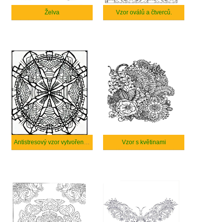
Želva
Vzor oválů a čtverců.
Antistresový vzor vytvořený AI
Vzor s květinami