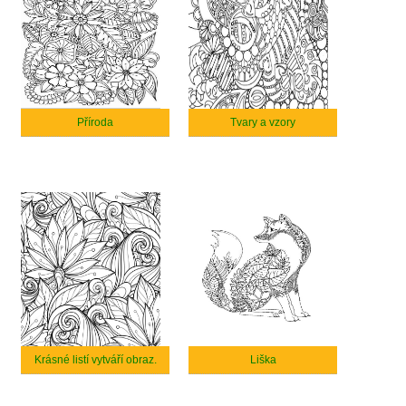
Příroda
Tvary a vzory
Krásné listí vytváří obraz.
Liška