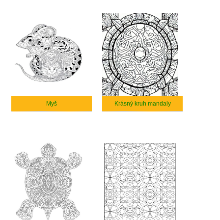
Myš
Krásný kruh mandaly