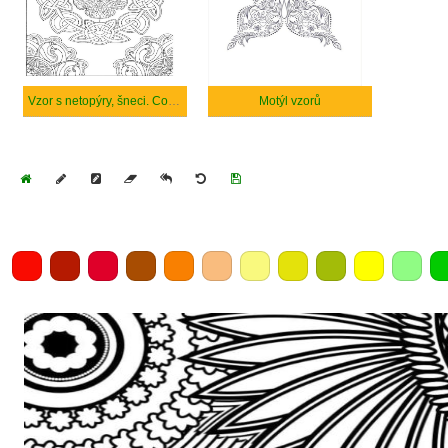
Vzor s netopýry, šneci. Co vidíš
Motýl vzorů
Home
Draw
Pencil
Eraser
Undo
Clear
Save