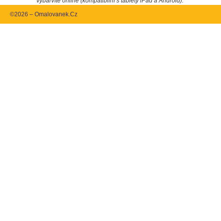
vybarvíte online (kompatibilní s tablety iPad a Android).
©2026 – Omalovanek.Cz