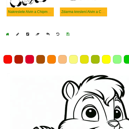
Nakreslete Alvin a Chipmunkové zdarma
Zdarma kreslení Alvin a Chipmunkové
Home
Draw
Pencil
Eraser
Undo
Clear
Save