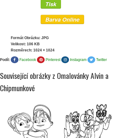
Tisk
Barva Online
Formát Obrázku: JPG
Velikost: 106 KB
Rozměrech:
1024 × 1024
Podíl:
Facebook
Pinterest
Instagram
Twitter
Související obrázky z Omalovánky Alvin a
Chipmunkové