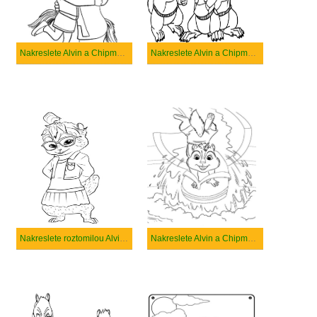
Nakreslete Alvin a Chipmunkové základní
Nakreslete Alvin a Chipmunkové jednoduše pro děti
Nakreslete roztomilou Alvin a Chipmunkové
Nakreslete Alvin a Chipmunkové zdarma pro děti