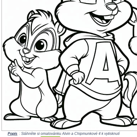
Popis
: Stáhněte si omalovánku Alvin a Chipmunkové 4 k vytisknutí