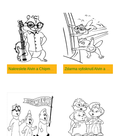
Nakreslete Alvin a Chipmunkové velmi roztomile
Zdarma vytisknutí Alvin a Chipmunkové