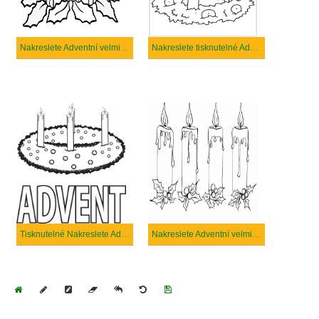
Nakreslete Adventní velmi jednoduché
Nakreslete tisknutelné Adventní
Tisknutelné Nakreslete Adventní
Nakreslete Adventní velmi Základy
Home
Draw
Pencil
Eraser
Undo
Clear
Save