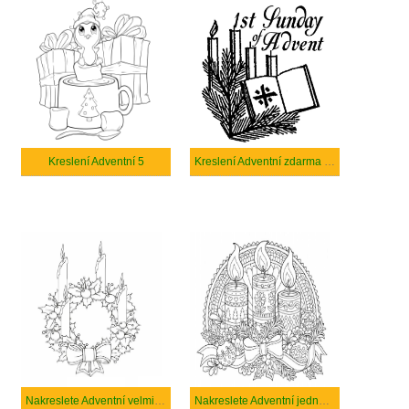
Kreslení Adventní 5
Kreslení Adventní zdarma k vytisknutí
Nakreslete Adventní velmi snadné
Nakreslete Adventní jednoduché