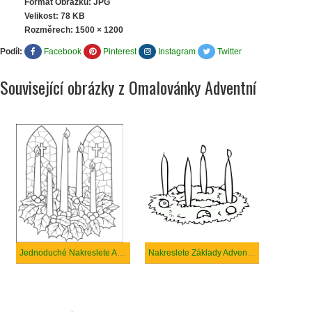
Formát Obrázku: JPG
Velikost: 78 KB
Rozměrech:
1500 × 1200
Podíl:
Facebook
Pinterest
Instagram
Twitter
Související obrázky z Omalovánky Adventní
Jednoduché Nakreslete Adventní
Nakreslete Základy Adventní